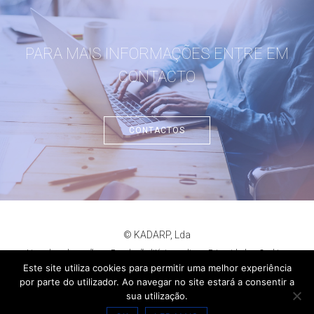
PARA MAIS INFORMAÇÕES ENTRE EM
CONTACTO
CONTACTOS
© KADARP, Lda
Livro de reclamações
Resolução litígios online
Privacidade
Cookies
criação de sites
:
criativo.net
Este site utiliza cookies para permitir uma melhor experiência
por parte do utilizador. Ao navegar no site estará a consentir a
sua utilização.