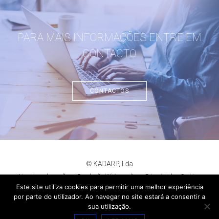
PARA MAIS INFORMAÇÕES ENTRE EM
CONTACTO
CONTACTOS
© KADARP, Lda
Livro de reclamações
Resolução litígios online
Privacidade
Cookies
criação de sites
:
criativo.net
Este site utiliza cookies para permitir uma melhor experiência
por parte do utilizador. Ao navegar no site estará a consentir a
sua utilização.