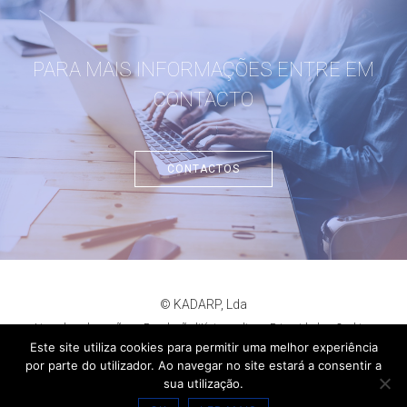
PARA MAIS INFORMAÇÕES ENTRE EM
CONTACTO
CONTACTOS
© KADARP, Lda
Livro de reclamações
Resolução litígios online
Privacidade
Cookies
criação de sites
:
criativo.net
Este site utiliza cookies para permitir uma melhor experiência
por parte do utilizador. Ao navegar no site estará a consentir a
sua utilização.