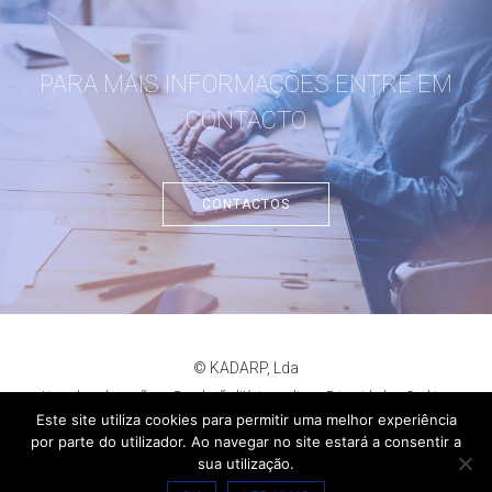
PARA MAIS INFORMAÇÕES ENTRE EM
CONTACTO
CONTACTOS
© KADARP, Lda
Livro de reclamações
Resolução litígios online
Privacidade
Cookies
criação de sites
:
criativo.net
Este site utiliza cookies para permitir uma melhor experiência
por parte do utilizador. Ao navegar no site estará a consentir a
sua utilização.