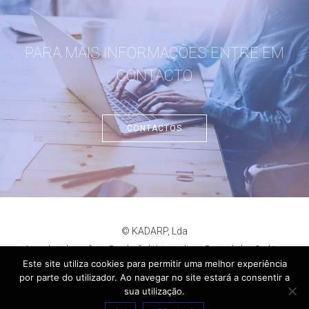
PARA MAIS INFORMAÇÕES ENTRE EM
CONTACTO
CONTACTOS
© KADARP, Lda
Livro de reclamações
Resolução litígios online
Privacidade
Cookies
criação de sites
:
criativo.net
Este site utiliza cookies para permitir uma melhor experiência
por parte do utilizador. Ao navegar no site estará a consentir a
sua utilização.