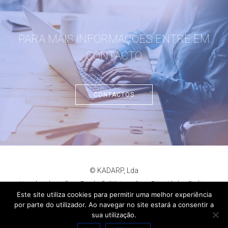
PARA MAIS INFORMAÇÕES ENTRE EM
CONTACTO
CONTACTOS
© KADARP, Lda
Livro de reclamações
Resolução litígios online
Privacidade
Cookies
criação de sites
:
criativo.net
Este site utiliza cookies para permitir uma melhor experiência
por parte do utilizador. Ao navegar no site estará a consentir a
sua utilização.