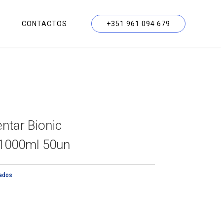
CONTACTOS
+351 961 094 679
tar Bionic
 1000ml 50un
lados