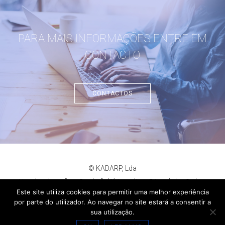
PARA MAIS INFORMAÇÕES ENTRE EM
CONTACTO
CONTACTOS
© KADARP, Lda
Livro de reclamações
Resolução litígios online
Privacidade
Cookies
criação de sites
:
criativo.net
Este site utiliza cookies para permitir uma melhor experiência
por parte do utilizador. Ao navegar no site estará a consentir a
sua utilização.