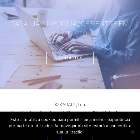
PARA MAIS INFORMAÇÕES ENTRE EM
CONTACTO
CONTACTOS
© KADARP, Lda
Livro de reclamações
Resolução litígios online
Privacidade
Cookies
criação de sites
:
criativo.net
Este site utiliza cookies para permitir uma melhor experiência
por parte do utilizador. Ao navegar no site estará a consentir a
sua utilização.