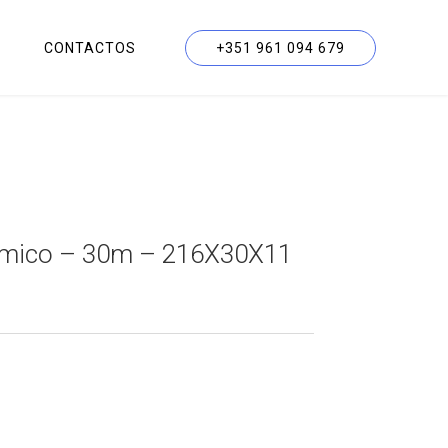
CONTACTOS
+351 961 094 679
érmico – 30m – 216X30X11