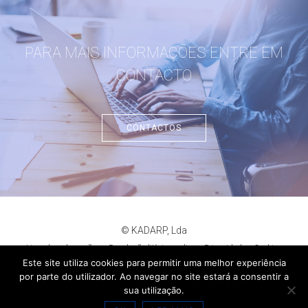
PARA MAIS INFORMAÇÕES ENTRE EM
CONTACTO
CONTACTOS
© KADARP, Lda
Livro de reclamações
Resolução litígios online
Privacidade
Cookies
criação de sites
:
criativo.net
Este site utiliza cookies para permitir uma melhor experiência
por parte do utilizador. Ao navegar no site estará a consentir a
sua utilização.