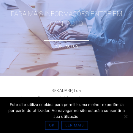
PARA MAIS INFORMAÇÕES ENTRE EM
CONTACTO
CONTACTOS
© KADARP, Lda
Livro de reclamações
Resolução litígios online
Privacidade
Cookies
criação de sites
:
criativo.net
Este site utiliza cookies para permitir uma melhor experiência
por parte do utilizador. Ao navegar no site estará a consentir a
sua utilização.
OK
LER MAIS