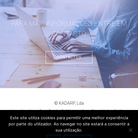
PARA MAIS INFORMAÇÕES ENTRE EM
CONTACTO
CONTACTOS
© KADARP, Lda
Livro de reclamações
Resolução litígios online
Privacidade
Cookies
criação de sites
:
criativo.net
Este site utiliza cookies para permitir uma melhor experiência
por parte do utilizador. Ao navegar no site estará a consentir a
sua utilização.