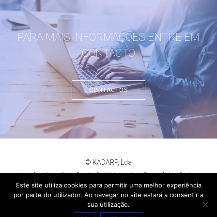
PARA MAIS INFORMAÇÕES ENTRE EM
CONTACTO
CONTACTOS
© KADARP, Lda
Livro de reclamações
Resolução litígios online
Privacidade
Cookies
criação de sites
:
criativo.net
Este site utiliza cookies para permitir uma melhor experiência
por parte do utilizador. Ao navegar no site estará a consentir a
sua utilização.