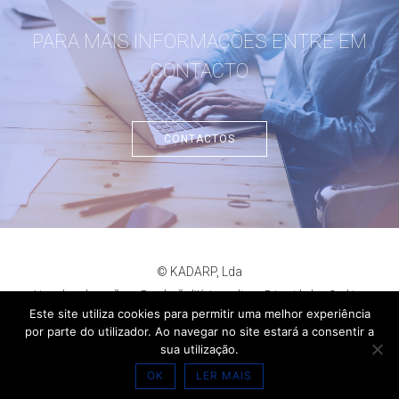
PARA MAIS INFORMAÇÕES ENTRE EM
CONTACTO
CONTACTOS
© KADARP, Lda
Livro de reclamações
Resolução litígios online
Privacidade
Cookies
criação de sites
:
criativo.net
Este site utiliza cookies para permitir uma melhor experiência
por parte do utilizador. Ao navegar no site estará a consentir a
sua utilização.
OK
LER MAIS