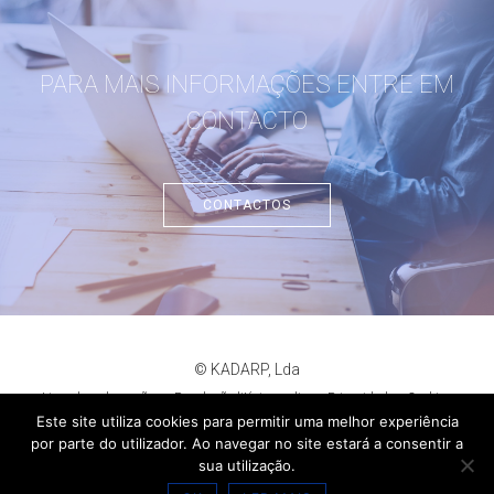
PARA MAIS INFORMAÇÕES ENTRE EM
CONTACTO
CONTACTOS
© KADARP, Lda
Livro de reclamações
Resolução litígios online
Privacidade
Cookies
criação de sites
:
criativo.net
Este site utiliza cookies para permitir uma melhor experiência
por parte do utilizador. Ao navegar no site estará a consentir a
sua utilização.