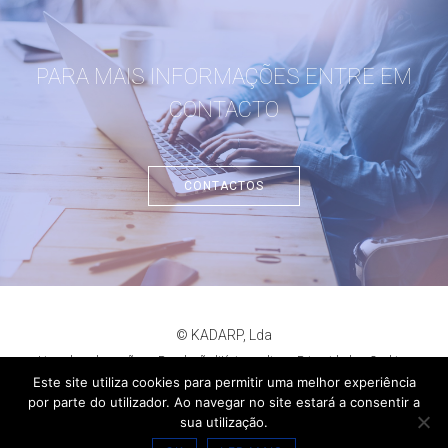
PARA MAIS INFORMAÇÕES ENTRE EM
CONTACTO
CONTACTOS
© KADARP, Lda
Livro de reclamações
Resolução litígios online
Privacidade
Cookies
criação de sites
:
criativo.net
Este site utiliza cookies para permitir uma melhor experiência
por parte do utilizador. Ao navegar no site estará a consentir a
sua utilização.