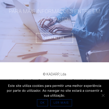
PARA MAIS INFORMAÇÕES ENTRE EM
CONTACTO
CONTACTOS
© KADARP, Lda
Livro de reclamações
Resolução litígios online
Privacidade
Cookies
criação de sites
:
criativo.net
Este site utiliza cookies para permitir uma melhor experiência
por parte do utilizador. Ao navegar no site estará a consentir a
sua utilização.
OK
LER MAIS