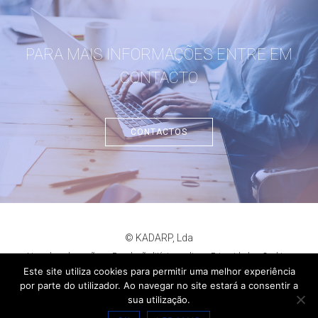
PARA MAIS INFORMAÇÕES ENTRE EM
CONTACTO
CONTACTOS
© KADARP, Lda
Livro de reclamações
Resolução litígios online
Privacidade
Cookies
criação de sites
:
criativo.net
Este site utiliza cookies para permitir uma melhor experiência
por parte do utilizador. Ao navegar no site estará a consentir a
sua utilização.