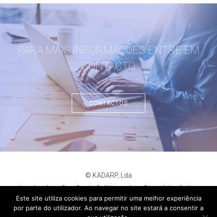
PARA MAIS INFORMAÇÕES ENTRE EM
CONTACTO
CONTACTOS
© KADARP, Lda
Livro de reclamações
Resolução litígios online
Privacidade
Cookies
criação de sites
:
criativo.net
Este site utiliza cookies para permitir uma melhor experiência
por parte do utilizador. Ao navegar no site estará a consentir a