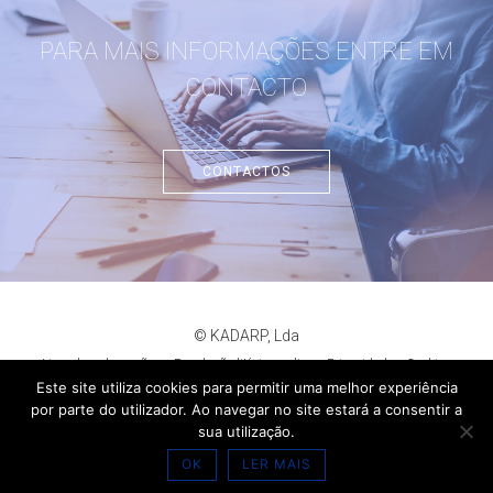
PARA MAIS INFORMAÇÕES ENTRE EM
CONTACTO
CONTACTOS
© KADARP, Lda
Livro de reclamações
Resolução litígios online
Privacidade
Cookies
criação de sites
:
criativo.net
Este site utiliza cookies para permitir uma melhor experiência
por parte do utilizador. Ao navegar no site estará a consentir a
sua utilização.
OK
LER MAIS